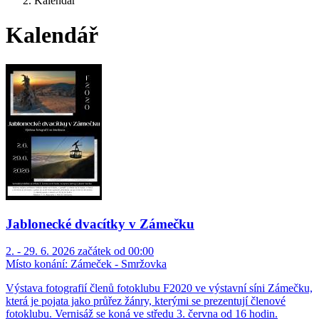
Kalendář
Kalendář
Jablonecké dvacítky v Zámečku
2. - 29. 6. 2026 začátek od 00:00
Místo konání:
Zámeček - Smržovka
Výstava fotografií členů fotoklubu F2020 ve výstavní síni Zámečku,
která je pojata jako průřez žánry, kterými se prezentují členové
fotoklubu. Vernisáž se koná ve středu 3. června od 16 hodin.