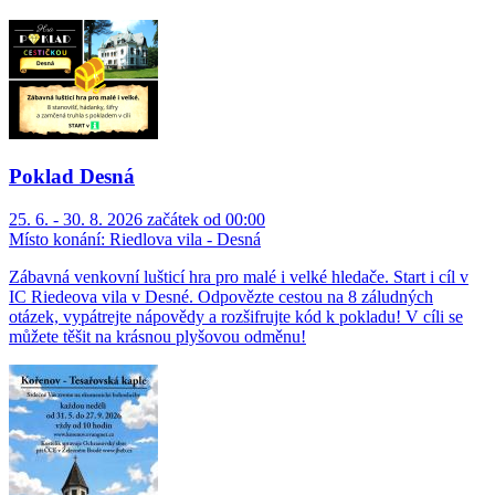
Poklad Desná
25. 6. - 30. 8. 2026 začátek od 00:00
Místo konání:
Riedlova vila - Desná
Zábavná venkovní lušticí hra pro malé i velké hledače. Start i cíl v
IC Riedeova vila v Desné. Odpovězte cestou na 8 záludných
otázek, vypátrejte nápovědy a rozšifrujte kód k pokladu! V cíli se
můžete těšit na krásnou plyšovou odměnu!