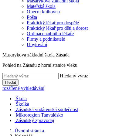
Masarykova základní škola
Mateřská škola
Obecní knihovna
Pošta
Praktický lékař pro dospělé
Praktický lékař pro děti a dorost
Ordinace zubního lékaře
Firmy a podnikatelé
Ubytování
Masarykova základní škola Zásada
Pohled na Zásadu z horní stanice vleku
Hledaný výraz
Hledat
rozšířené vyhledávání
Škola
Školka
Zásadská vodárenská společnost
Mikroregion Tanvaldsko
Zásadský zpravodaj
Úvodní stránka