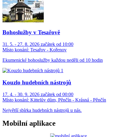
Bohoslužby v Tesařově
31. 5. - 27. 8. 2026 začátek od 10:00
Místo konání:
Tesařov - Kořenov
Ekumenické bohoslužby každou neděli od 10 hodin
Kouzlo hudebních nástrojů
17. 4. - 30. 9. 2026 začátek od 00:00
Místo konání:
Kittelův dům, Pěnčín - Krásná - Pěnčín
Největší sbírka hudebních nástrojů u nás.
Mobilní aplikace