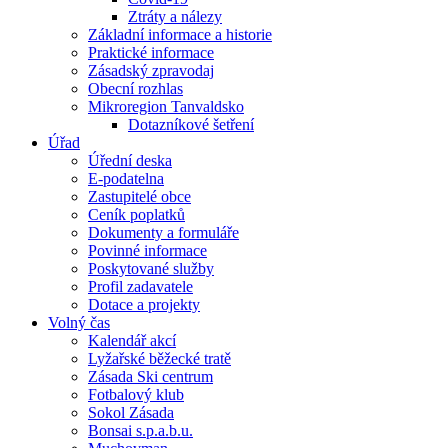
Ztráty a nálezy
Základní informace a historie
Praktické informace
Zásadský zpravodaj
Obecní rozhlas
Mikroregion Tanvaldsko
Dotazníkové šetření
Úřad
Úřední deska
E-podatelna
Zastupitelé obce
Ceník poplatků
Dokumenty a formuláře
Povinné informace
Poskytované služby
Profil zadavatele
Dotace a projekty
Volný čas
Kalendář akcí
Lyžařské běžecké tratě
Zásada Ski centrum
Fotbalový klub
Sokol Zásada
Bonsai s.p.a.b.u.