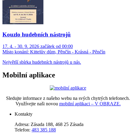
Kouzlo hudebních nástrojů
17. 4. - 30. 9. 2026 začátek od 00:00
Místo konání:
Kittelův dům, Pěnčín - Krásná - Pěnčín
Největší sbírka hudebních nástrojů u nás.
Mobilní aplikace
Sledujte informace z našeho webu na svých chytrých telefonech.
Využívejte naši novou
mobilní aplikaci – V OBRAZE.
Kontakty
Adresa: Zásada 188, 468 25 Zásada
Telefon:
483 385 188