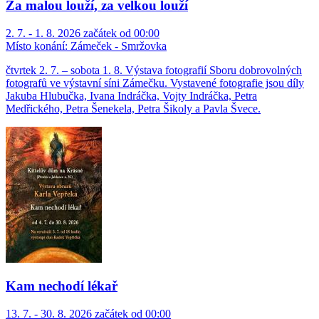
Za malou louží, za velkou louží
2. 7. - 1. 8. 2026 začátek od 00:00
Místo konání:
Zámeček - Smržovka
čtvrtek 2. 7. – sobota 1. 8. Výstava fotografií Sboru dobrovolných
fotografů ve výstavní síni Zámečku. Vystavené fotografie jsou díly
Jakuba Hlubučka, Ivana Indráčka, Vojty Indráčka, Petra
Medřického, Petra Šenekela, Petra Šikoly a Pavla Švece.
Kam nechodí lékař
13. 7. - 30. 8. 2026 začátek od 00:00