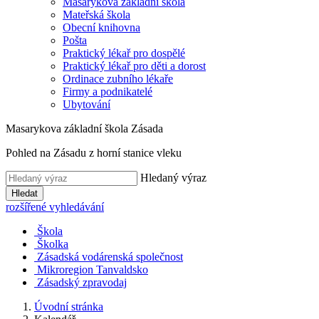
Masarykova základní škola
Mateřská škola
Obecní knihovna
Pošta
Praktický lékař pro dospělé
Praktický lékař pro děti a dorost
Ordinace zubního lékaře
Firmy a podnikatelé
Ubytování
Masarykova základní škola Zásada
Pohled na Zásadu z horní stanice vleku
Hledaný výraz
Hledat
rozšířené vyhledávání
Škola
Školka
Zásadská vodárenská společnost
Mikroregion Tanvaldsko
Zásadský zpravodaj
Úvodní stránka