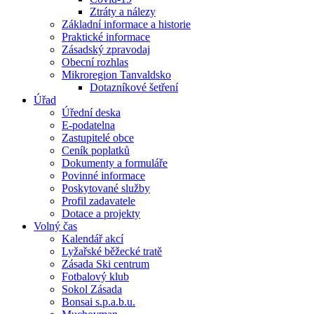
Ztráty a nálezy
Základní informace a historie
Praktické informace
Zásadský zpravodaj
Obecní rozhlas
Mikroregion Tanvaldsko
Dotazníkové šetření
Úřad
Úřední deska
E-podatelna
Zastupitelé obce
Ceník poplatků
Dokumenty a formuláře
Povinné informace
Poskytované služby
Profil zadavatele
Dotace a projekty
Volný čas
Kalendář akcí
Lyžařské běžecké tratě
Zásada Ski centrum
Fotbalový klub
Sokol Zásada
Bonsai s.p.a.b.u.