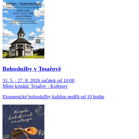
Bohoslužby v Tesařově
31. 5. - 27. 8. 2026 začátek od 10:00
Místo konání:
Tesařov - Kořenov
Ekumenické bohoslužby každou neděli od 10 hodin