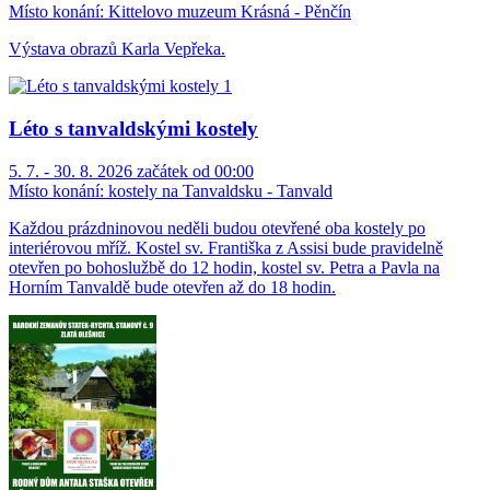
Místo konání:
Kittelovo muzeum Krásná - Pěnčín
Výstava obrazů Karla Vepřeka.
Léto s tanvaldskými kostely
5. 7. - 30. 8. 2026 začátek od 00:00
Místo konání:
kostely na Tanvaldsku - Tanvald
Každou prázdninovou neděli budou otevřené oba kostely po
interiérovou mříž. Kostel sv. Františka z Assisi bude pravidelně
otevřen po bohoslužbě do 12 hodin, kostel sv. Petra a Pavla na
Horním Tanvaldě bude otevřen až do 18 hodin.