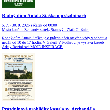
Rodný dům Antala Staška o prázdninách
5. 7. - 30. 8. 2026 začátek od 00:00
Místo konání:
Zemanův statek, Stanový - Zlatá Olešnice
Rodný dům Antala Staška je o prázdninách otevřen vždy v sobotu a
neděli od 10 do 17 hodin. V Galerii V Podkroví je výstava kreseb
Adély Rozinkové MOJE INSPIRACE.
Prázdninové prohlídky kostela sv. Archanděla