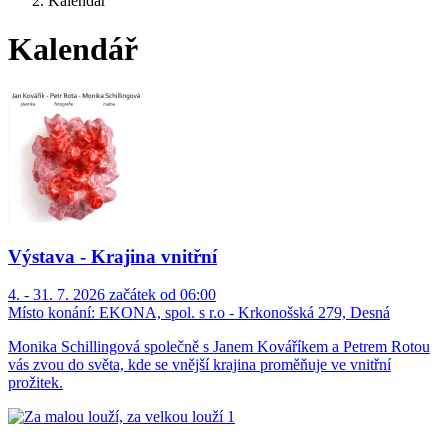
Kalendář
Kalendář
Výstava - Krajina vnitřní
4. - 31. 7. 2026 začátek od 06:00
Místo konání:
EKONA, spol. s r.o - Krkonošská 279, Desná
Monika Schillingová společně s Janem Kováříkem a Petrem Rotou
vás zvou do světa, kde se vnější krajina proměňuje ve vnitřní
prožitek.