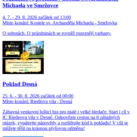
Michaela ve Smržovce
4. 7. - 29. 8. 2026 začátek od 13:00
Místo konání:
Kostele sv. Archanděla Michaela - Smržovka
O sobotách. O prázdninách se rovněž rozeznějí varhany.
Poklad Desná
25. 6. - 30. 8. 2026 začátek od 00:00
Místo konání:
Riedlova vila - Desná
Zábavná venkovní lušticí hra pro malé i velké hledače. Start i cíl v
IC Riedeova vila v Desné. Odpovězte cestou na 8 záludných
otázek, vypátrejte nápovědy a rozšifrujte kód k pokladu! V cíli se
můžete těšit na krásnou plyšovou odměnu!