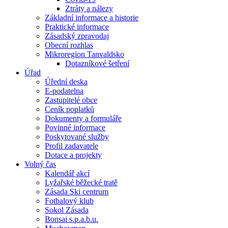
Ztráty a nálezy
Základní informace a historie
Praktické informace
Zásadský zpravodaj
Obecní rozhlas
Mikroregion Tanvaldsko
Dotazníkové šetření
Úřad
Úřední deska
E-podatelna
Zastupitelé obce
Ceník poplatků
Dokumenty a formuláře
Povinné informace
Poskytované služby
Profil zadavatele
Dotace a projekty
Volný čas
Kalendář akcí
Lyžařské běžecké tratě
Zásada Ski centrum
Fotbalový klub
Sokol Zásada
Bonsai s.p.a.b.u.