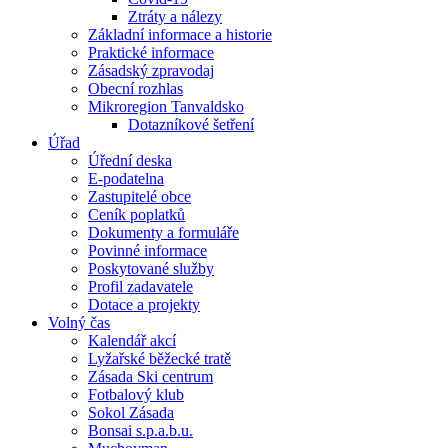
Ztráty a nálezy
Základní informace a historie
Praktické informace
Zásadský zpravodaj
Obecní rozhlas
Mikroregion Tanvaldsko
Dotazníkové šetření
Úřad
Úřední deska
E-podatelna
Zastupitelé obce
Ceník poplatků
Dokumenty a formuláře
Povinné informace
Poskytované služby
Profil zadavatele
Dotace a projekty
Volný čas
Kalendář akcí
Lyžařské běžecké tratě
Zásada Ski centrum
Fotbalový klub
Sokol Zásada
Bonsai s.p.a.b.u.