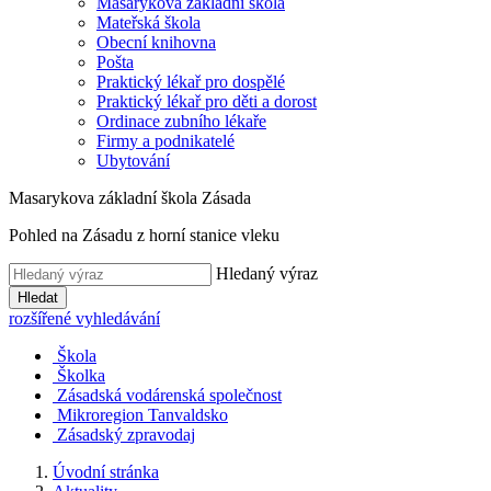
Masarykova základní škola
Mateřská škola
Obecní knihovna
Pošta
Praktický lékař pro dospělé
Praktický lékař pro děti a dorost
Ordinace zubního lékaře
Firmy a podnikatelé
Ubytování
Masarykova základní škola Zásada
Pohled na Zásadu z horní stanice vleku
Hledaný výraz
Hledat
rozšířené vyhledávání
Škola
Školka
Zásadská vodárenská společnost
Mikroregion Tanvaldsko
Zásadský zpravodaj
Úvodní stránka