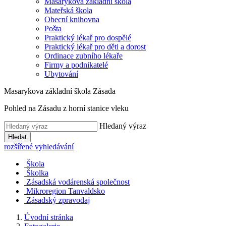
Masarykova základní škola
Mateřská škola
Obecní knihovna
Pošta
Praktický lékař pro dospělé
Praktický lékař pro děti a dorost
Ordinace zubního lékaře
Firmy a podnikatelé
Ubytování
Masarykova základní škola Zásada
Pohled na Zásadu z horní stanice vleku
Hledaný výraz
Hledat
rozšířené vyhledávání
Škola
Školka
Zásadská vodárenská společnost
Mikroregion Tanvaldsko
Zásadský zpravodaj
Úvodní stránka