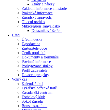
Ztráty a nálezy
Základní informace a historie
Praktické informace
Zásadský zpravodaj
Obecní rozhlas
Mikroregion Tanvaldsko
Dotazníkové šetření
Úřad
Úřední deska
E-podatelna
Zastupitelé obce
Ceník poplatků
Dokumenty a formuláře
Povinné informace
Poskytované služby
Profil zadavatele
Dotace a projekty
Volný čas
Kalendář akcí
Lyžařské běžecké tratě
Zásada Ski centrum
Fotbalový klub
Sokol Zásada
Bonsai s.p.a.b.u.