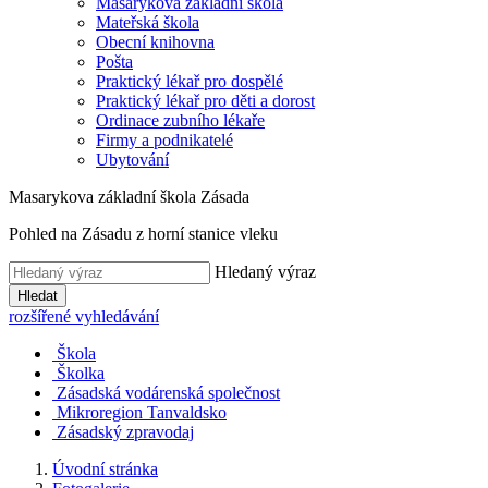
Masarykova základní škola
Mateřská škola
Obecní knihovna
Pošta
Praktický lékař pro dospělé
Praktický lékař pro děti a dorost
Ordinace zubního lékaře
Firmy a podnikatelé
Ubytování
Masarykova základní škola Zásada
Pohled na Zásadu z horní stanice vleku
Hledaný výraz
Hledat
rozšířené vyhledávání
Škola
Školka
Zásadská vodárenská společnost
Mikroregion Tanvaldsko
Zásadský zpravodaj
Úvodní stránka