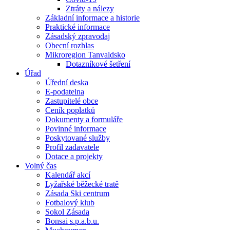
Ztráty a nálezy
Základní informace a historie
Praktické informace
Zásadský zpravodaj
Obecní rozhlas
Mikroregion Tanvaldsko
Dotazníkové šetření
Úřad
Úřední deska
E-podatelna
Zastupitelé obce
Ceník poplatků
Dokumenty a formuláře
Povinné informace
Poskytované služby
Profil zadavatele
Dotace a projekty
Volný čas
Kalendář akcí
Lyžařské běžecké tratě
Zásada Ski centrum
Fotbalový klub
Sokol Zásada
Bonsai s.p.a.b.u.