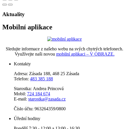
Aktuality
Mobilní aplikace
Sledujte informace z našeho webu na svých chytrých telefonech.
Využívejte naši novou
mobilní aplikaci – V OBRAZE.
Kontakty
Adresa: Zásada 188, 468 25 Zásada
Telefon:
483 385 188
Starostka: Andrea Princová
Mobil:
724 184 674
E-mail:
starostka@zasada.cz
Číslo účtu:
963264359/0800
Úřední hodiny
Pondělí 7:30 - 12:00 a 13:00 - 16:30