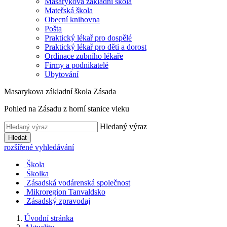
Masarykova základní škola
Mateřská škola
Obecní knihovna
Pošta
Praktický lékař pro dospělé
Praktický lékař pro děti a dorost
Ordinace zubního lékaře
Firmy a podnikatelé
Ubytování
Masarykova základní škola Zásada
Pohled na Zásadu z horní stanice vleku
Hledaný výraz
Hledat
rozšířené vyhledávání
Škola
Školka
Zásadská vodárenská společnost
Mikroregion Tanvaldsko
Zásadský zpravodaj
Úvodní stránka