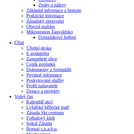
Ztráty a nálezy
Základní informace a historie
Praktické informace
Zásadský zpravodaj
Obecní rozhlas
Mikroregion Tanvaldsko
Dotazníkové šetření
Úřad
Úřední deska
E-podatelna
Zastupitelé obce
Ceník poplatků
Dokumenty a formuláře
Povinné informace
Poskytované služby
Profil zadavatele
Dotace a projekty
Volný čas
Kalendář akcí
Lyžařské běžecké tratě
Zásada Ski centrum
Fotbalový klub
Sokol Zásada
Bonsai s.p.a.b.u.