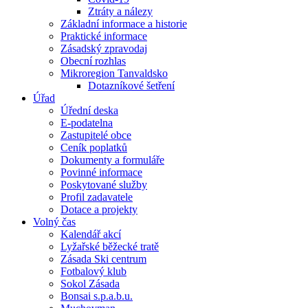
Ztráty a nálezy
Základní informace a historie
Praktické informace
Zásadský zpravodaj
Obecní rozhlas
Mikroregion Tanvaldsko
Dotazníkové šetření
Úřad
Úřední deska
E-podatelna
Zastupitelé obce
Ceník poplatků
Dokumenty a formuláře
Povinné informace
Poskytované služby
Profil zadavatele
Dotace a projekty
Volný čas
Kalendář akcí
Lyžařské běžecké tratě
Zásada Ski centrum
Fotbalový klub
Sokol Zásada
Bonsai s.p.a.b.u.