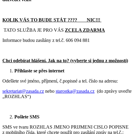
KOLIK VÁS TO BUDE STÁT ???? NIC!!!
TATO SLUŽBA JE PRO VÁS
ZCELA ZDARMA
Informace budou zasílány z tel.č. 606 094 881
Chci odebírat hlášení. Jak na to? (vyberte si jednu z možností)
Přihlaste se přes internet
Odešlete své jméno, příjmení, č.popisné a tel. číslo na adresu:
sekretariat@zasada.cz
nebo
starostka@zasada.cz
(do zprávy uveďte
„
ROZHLAS
“)
Pošlete SMS
SMS ve tvaru
ROZHLAS
JMENO PRIJMENI CISLO POPISNE
z mobilního čísla, které chcete použít pro zasílání zpráv na tel.č.: