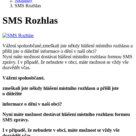
Aktuality
SMS Rozhlas
SMS Rozhlas
Vážení spoluobčané,zmeškali jste někdy hlášení místního
rozhlas
u a
přišli jste o důležité informace o dění v naší obci?
Nyní máte možnost dostávat hlášení místního
rozhlas
u formou SMS
zprávy. I v případě, že nebudete v obci, máte možnost se vždy vše
dozvědět včas.
Vážení spoluobčané,
zmeškali jste někdy hlášení místního
rozhlas
u a přišli jste
o důležité
informace o dění v naší obci?
Nyní máte možnost dostávat hlášení místního
rozhlas
u formou
SMS zprávy.
I v případě, že nebudete v obci, máte možnost se vždy vše
dozvědět včas.