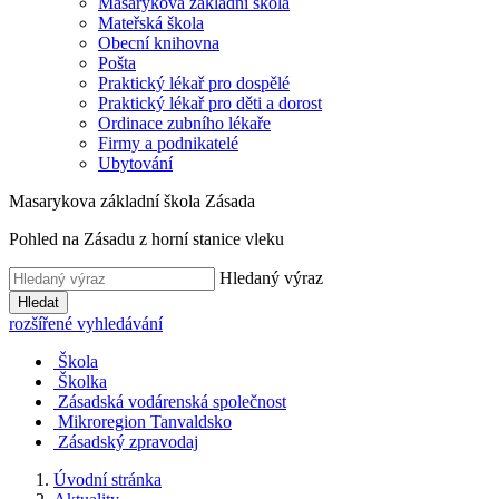
Masarykova základní škola
Mateřská škola
Obecní knihovna
Pošta
Praktický lékař pro dospělé
Praktický lékař pro děti a dorost
Ordinace zubního lékaře
Firmy a podnikatelé
Ubytování
Masarykova základní škola Zásada
Pohled na Zásadu z horní stanice vleku
Hledaný výraz
Hledat
rozšířené vyhledávání
Škola
Školka
Zásadská vodárenská společnost
Mikroregion Tanvaldsko
Zásadský zpravodaj
Úvodní stránka