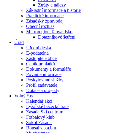
Ztráty a nálezy
Základní informace a historie
Praktické informace
Zásadský zpravodaj
Obecní rozhlas
Mikroregion Tanvaldsko
Dotazníkové šetření
Úřad
Úřední deska
E-podatelna
Zastupitelé obce
Ceník poplatků
Dokumenty a formuláře
Povinné informace
Poskytované služby
Profil zadavatele
Dotace a projekty
Volný čas
Kalendář akcí
Lyžařské běžecké tratě
Zásada Ski centrum
Fotbalový klub
Sokol Zásada
Bonsai s.p.a.b.u.