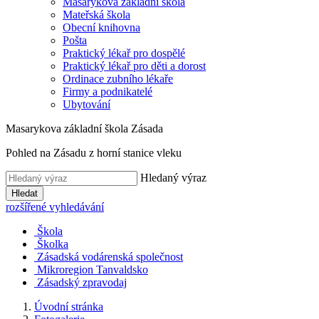
Masarykova základní škola
Mateřská škola
Obecní knihovna
Pošta
Praktický lékař pro dospělé
Praktický lékař pro děti a dorost
Ordinace zubního lékaře
Firmy a podnikatelé
Ubytování
Masarykova základní škola Zásada
Pohled na Zásadu z horní stanice vleku
Hledaný výraz
Hledat
rozšířené vyhledávání
Škola
Školka
Zásadská vodárenská společnost
Mikroregion Tanvaldsko
Zásadský zpravodaj
Úvodní stránka