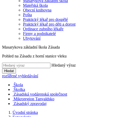
Masarykova základní škola
Mateřská škola
Obecní knihovna
Pošta
Praktický lékař pro dospělé
Praktický lékař pro děti a dorost
Ordinace zubního lékaře
Firmy a podnikatelé
Ubytování
Masarykova základní škola Zásada
Pohled na Zásadu z horní stanice vleku
Hledaný výraz
Hledat
rozšířené vyhledávání
Škola
Školka
Zásadská vodárenská společnost
Mikroregion Tanvaldsko
Zásadský zpravodaj
Úvodní stránka