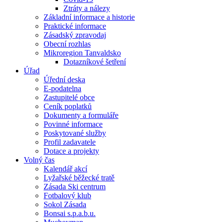
Ztráty a nálezy
Základní informace a historie
Praktické informace
Zásadský zpravodaj
Obecní rozhlas
Mikroregion Tanvaldsko
Dotazníkové šetření
Úřad
Úřední deska
E-podatelna
Zastupitelé obce
Ceník poplatků
Dokumenty a formuláře
Povinné informace
Poskytované služby
Profil zadavatele
Dotace a projekty
Volný čas
Kalendář akcí
Lyžařské běžecké tratě
Zásada Ski centrum
Fotbalový klub
Sokol Zásada
Bonsai s.p.a.b.u.