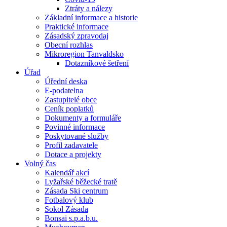
Ztráty a nálezy
Základní informace a historie
Praktické informace
Zásadský zpravodaj
Obecní rozhlas
Mikroregion Tanvaldsko
Dotazníkové šetření
Úřad
Úřední deska
E-podatelna
Zastupitelé obce
Ceník poplatků
Dokumenty a formuláře
Povinné informace
Poskytované služby
Profil zadavatele
Dotace a projekty
Volný čas
Kalendář akcí
Lyžařské běžecké tratě
Zásada Ski centrum
Fotbalový klub
Sokol Zásada
Bonsai s.p.a.b.u.