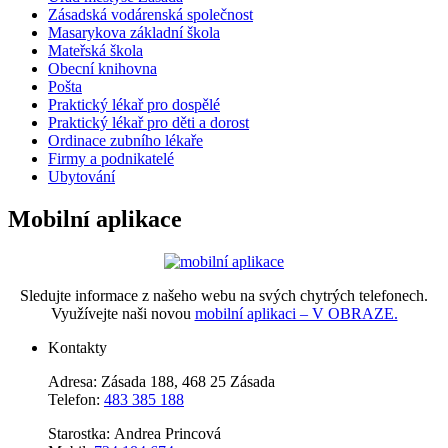
Zásadská vodárenská společnost
Masarykova základní škola
Mateřská škola
Obecní knihovna
Pošta
Praktický lékař pro dospělé
Praktický lékař pro děti a dorost
Ordinace zubního lékaře
Firmy a podnikatelé
Ubytování
Mobilní aplikace
Sledujte informace z našeho webu na svých chytrých telefonech.
Využívejte naši novou
mobilní aplikaci – V OBRAZE.
Kontakty
Adresa: Zásada 188, 468 25 Zásada
Telefon:
483 385 188
Starostka: Andrea Princová