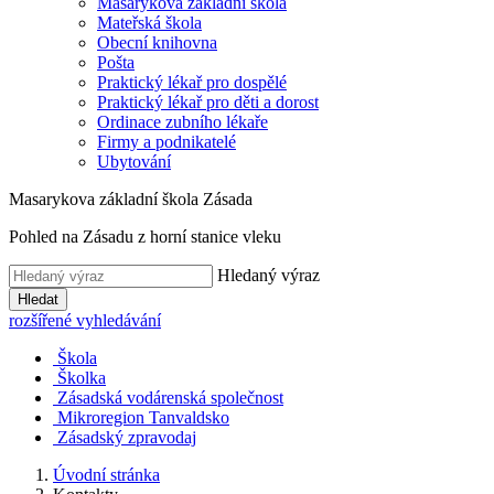
Masarykova základní škola
Mateřská škola
Obecní knihovna
Pošta
Praktický lékař pro dospělé
Praktický lékař pro děti a dorost
Ordinace zubního lékaře
Firmy a podnikatelé
Ubytování
Masarykova základní škola Zásada
Pohled na Zásadu z horní stanice vleku
Hledaný výraz
Hledat
rozšířené vyhledávání
Škola
Školka
Zásadská vodárenská společnost
Mikroregion Tanvaldsko
Zásadský zpravodaj
Úvodní stránka