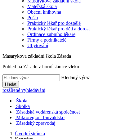
Masarykova základní škola
Mateřská škola
Obecní knihovna
Pošta
Praktický lékař pro dospělé
Praktický lékař pro děti a dorost
Ordinace zubního lékaře
Firmy a podnikatelé
Ubytování
Masarykova základní škola Zásada
Pohled na Zásadu z horní stanice vleku
Hledaný výraz
Hledat
rozšířené vyhledávání
Škola
Školka
Zásadská vodárenská společnost
Mikroregion Tanvaldsko
Zásadský zpravodaj
Úvodní stránka