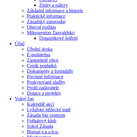
Ztráty a nálezy
Základní informace a historie
Praktické informace
Zásadský zpravodaj
Obecní rozhlas
Mikroregion Tanvaldsko
Dotazníkové šetření
Úřad
Úřední deska
E-podatelna
Zastupitelé obce
Ceník poplatků
Dokumenty a formuláře
Povinné informace
Poskytované služby
Profil zadavatele
Dotace a projekty
Volný čas
Kalendář akcí
Lyžařské běžecké tratě
Zásada Ski centrum
Fotbalový klub
Sokol Zásada
Bonsai s.p.a.b.u.