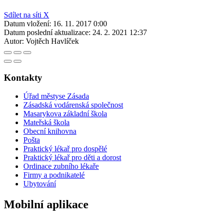
Sdílet na síti X
Datum vložení:
16. 11. 2017 0:00
Datum poslední aktualizace:
24. 2. 2021 12:37
Autor:
Vojtěch Havlíček
Kontakty
Úřad městyse Zásada
Zásadská vodárenská společnost
Masarykova základní škola
Mateřská škola
Obecní knihovna
Pošta
Praktický lékař pro dospělé
Praktický lékař pro děti a dorost
Ordinace zubního lékaře
Firmy a podnikatelé
Ubytování
Mobilní aplikace