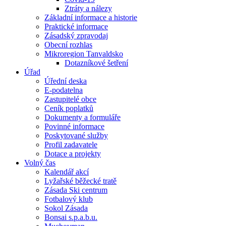
Ztráty a nálezy
Základní informace a historie
Praktické informace
Zásadský zpravodaj
Obecní rozhlas
Mikroregion Tanvaldsko
Dotazníkové šetření
Úřad
Úřední deska
E-podatelna
Zastupitelé obce
Ceník poplatků
Dokumenty a formuláře
Povinné informace
Poskytované služby
Profil zadavatele
Dotace a projekty
Volný čas
Kalendář akcí
Lyžařské běžecké tratě
Zásada Ski centrum
Fotbalový klub
Sokol Zásada
Bonsai s.p.a.b.u.