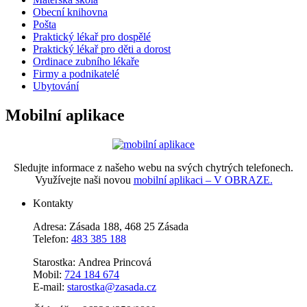
Obecní knihovna
Pošta
Praktický lékař pro dospělé
Praktický lékař pro děti a dorost
Ordinace zubního lékaře
Firmy a podnikatelé
Ubytování
Mobilní aplikace
Sledujte informace z našeho webu na svých chytrých telefonech.
Využívejte naši novou
mobilní aplikaci – V OBRAZE.
Kontakty
Adresa: Zásada 188, 468 25 Zásada
Telefon:
483 385 188
Starostka: Andrea Princová
Mobil:
724 184 674
E-mail:
starostka@zasada.cz