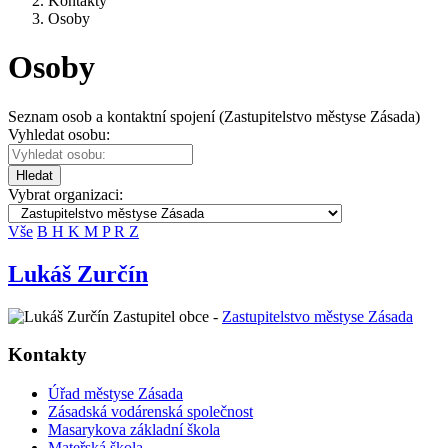
Kontakty
Osoby
Osoby
Seznam osob a kontaktní spojení (Zastupitelstvo městyse Zásada)
Vyhledat osobu:
Hledat
Vybrat organizaci:
Vše
B
H
K
M
P
R
Z
Lukáš Zurčín
Zastupitel obce -
Zastupitelstvo městyse Zásada
Kontakty
Úřad městyse Zásada
Zásadská vodárenská společnost
Masarykova základní škola
Mateřská škola