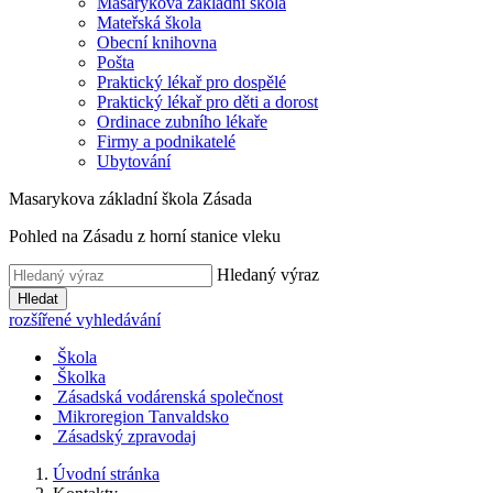
Masarykova základní škola
Mateřská škola
Obecní knihovna
Pošta
Praktický lékař pro dospělé
Praktický lékař pro děti a dorost
Ordinace zubního lékaře
Firmy a podnikatelé
Ubytování
Masarykova základní škola Zásada
Pohled na Zásadu z horní stanice vleku
Hledaný výraz
Hledat
rozšířené vyhledávání
Škola
Školka
Zásadská vodárenská společnost
Mikroregion Tanvaldsko
Zásadský zpravodaj
Úvodní stránka