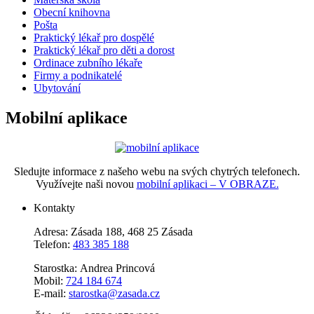
Obecní knihovna
Pošta
Praktický lékař pro dospělé
Praktický lékař pro děti a dorost
Ordinace zubního lékaře
Firmy a podnikatelé
Ubytování
Mobilní aplikace
Sledujte informace z našeho webu na svých chytrých telefonech.
Využívejte naši novou
mobilní aplikaci – V OBRAZE.
Kontakty
Adresa: Zásada 188, 468 25 Zásada
Telefon:
483 385 188
Starostka: Andrea Princová
Mobil:
724 184 674
E-mail:
starostka@zasada.cz