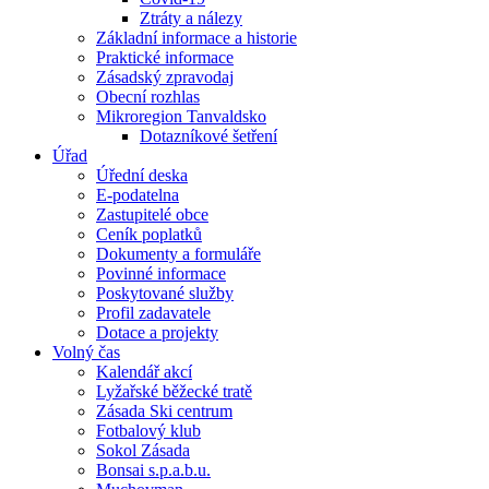
Ztráty a nálezy
Základní informace a historie
Praktické informace
Zásadský zpravodaj
Obecní rozhlas
Mikroregion Tanvaldsko
Dotazníkové šetření
Úřad
Úřední deska
E-podatelna
Zastupitelé obce
Ceník poplatků
Dokumenty a formuláře
Povinné informace
Poskytované služby
Profil zadavatele
Dotace a projekty
Volný čas
Kalendář akcí
Lyžařské běžecké tratě
Zásada Ski centrum
Fotbalový klub
Sokol Zásada
Bonsai s.p.a.b.u.