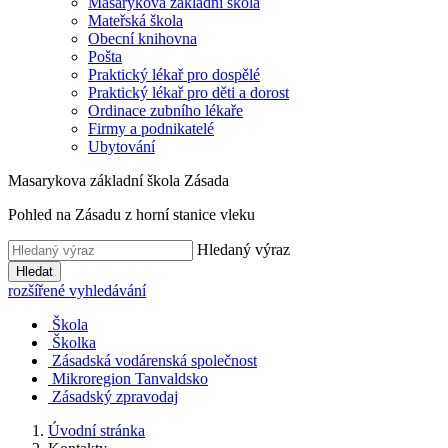
Masarykova základní škola
Mateřská škola
Obecní knihovna
Pošta
Praktický lékař pro dospělé
Praktický lékař pro děti a dorost
Ordinace zubního lékaře
Firmy a podnikatelé
Ubytování
Masarykova základní škola Zásada
Pohled na Zásadu z horní stanice vleku
Hledaný výraz
Hledat
rozšířené vyhledávání
Škola
Školka
Zásadská vodárenská společnost
Mikroregion Tanvaldsko
Zásadský zpravodaj
Úvodní stránka