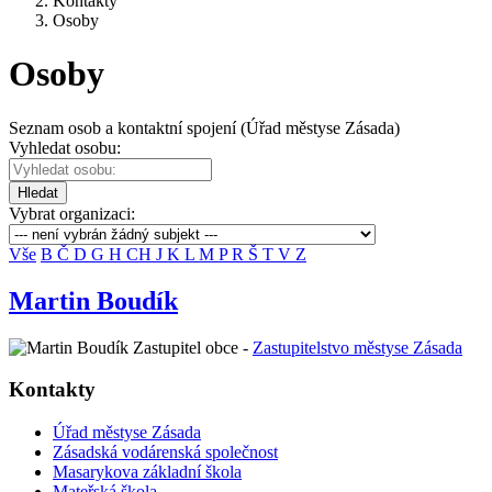
Kontakty
Osoby
Osoby
Seznam osob a kontaktní spojení (Úřad městyse Zásada)
Vyhledat osobu:
Hledat
Vybrat organizaci:
Vše
B
Č
D
G
H
CH
J
K
L
M
P
R
Š
T
V
Z
Martin Boudík
Zastupitel obce -
Zastupitelstvo městyse Zásada
Kontakty
Úřad městyse Zásada
Zásadská vodárenská společnost
Masarykova základní škola
Mateřská škola