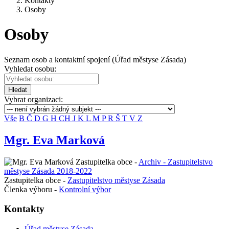
Kontakty
Osoby
Osoby
Seznam osob a kontaktní spojení (Úřad městyse Zásada)
Vyhledat osobu:
Hledat
Vybrat organizaci:
Vše
B
Č
D
G
H
CH
J
K
L
M
P
R
Š
T
V
Z
Mgr. Eva Marková
Zastupitelka obce -
Archiv - Zastupitelstvo
městyse Zásada 2018-2022
Zastupitelka obce -
Zastupitelstvo městyse Zásada
Členka výboru -
Kontrolní výbor
Kontakty
Úřad městyse Zásada