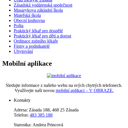
Zásadská vodárenská společnost
Masarykova základní škola
Mateřská škola
Obecní knihovna
Pošta
Praktický lékař pro dospělé
Praktický lékař pro děti a dorost
Ordinace zubního lékaře
Firmy a podnikatelé
Ubytování
Mobilní aplikace
Sledujte informace z našeho webu na svých chytrých telefonech.
Využívejte naši novou
mobilní aplikaci – V OBRAZE.
Kontakty
Adresa: Zásada 188, 468 25 Zásada
Telefon:
483 385 188
Starostka: Andrea Princová