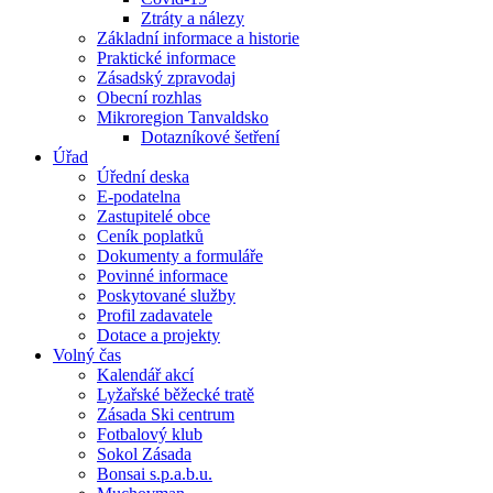
Ztráty a nálezy
Základní informace a historie
Praktické informace
Zásadský zpravodaj
Obecní rozhlas
Mikroregion Tanvaldsko
Dotazníkové šetření
Úřad
Úřední deska
E-podatelna
Zastupitelé obce
Ceník poplatků
Dokumenty a formuláře
Povinné informace
Poskytované služby
Profil zadavatele
Dotace a projekty
Volný čas
Kalendář akcí
Lyžařské běžecké tratě
Zásada Ski centrum
Fotbalový klub
Sokol Zásada
Bonsai s.p.a.b.u.