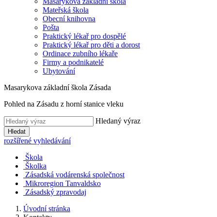
Masarykova základní škola
Mateřská škola
Obecní knihovna
Pošta
Praktický lékař pro dospělé
Praktický lékař pro děti a dorost
Ordinace zubního lékaře
Firmy a podnikatelé
Ubytování
Masarykova základní škola Zásada
Pohled na Zásadu z horní stanice vleku
Hledaný výraz
Hledat
rozšířené vyhledávání
Škola
Školka
Zásadská vodárenská společnost
Mikroregion Tanvaldsko
Zásadský zpravodaj
Úvodní stránka