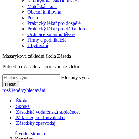
Masarykova základní škola
Mateřská škola
Obecní knihovna
Pošta
Praktický lékař pro dospělé
Praktický lékař pro děti a dorost
Ordinace zubního lékaře
Firmy a podnikatelé
Ubytování
Masarykova základní škola Zásada
Pohled na Zásadu z horní stanice vleku
Hledaný výraz
Hledat
rozšířené vyhledávání
Škola
Školka
Zásadská vodárenská společnost
Mikroregion Tanvaldsko
Zásadský zpravodaj
Úvodní stránka