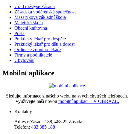
Úřad městyse Zásada
Zásadská vodárenská společnost
Masarykova základní škola
Mateřská škola
Obecní knihovna
Pošta
Praktický lékař pro dospělé
Praktický lékař pro děti a dorost
Ordinace zubního lékaře
Firmy a podnikatelé
Ubytování
Mobilní aplikace
Sledujte informace z našeho webu na svých chytrých telefonech.
Využívejte naši novou
mobilní aplikaci – V OBRAZE.
Kontakty
Adresa: Zásada 188, 468 25 Zásada
Telefon:
483 385 188