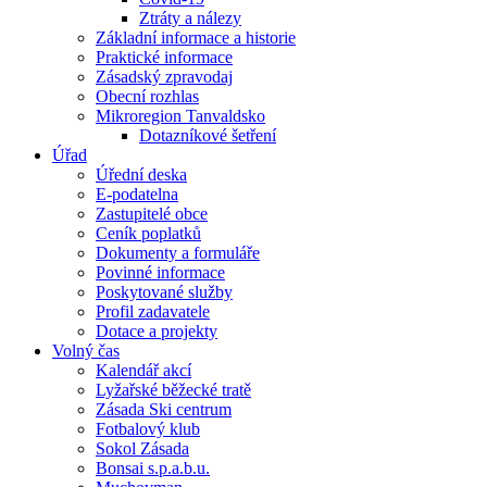
Ztráty a nálezy
Základní informace a historie
Praktické informace
Zásadský zpravodaj
Obecní rozhlas
Mikroregion Tanvaldsko
Dotazníkové šetření
Úřad
Úřední deska
E-podatelna
Zastupitelé obce
Ceník poplatků
Dokumenty a formuláře
Povinné informace
Poskytované služby
Profil zadavatele
Dotace a projekty
Volný čas
Kalendář akcí
Lyžařské běžecké tratě
Zásada Ski centrum
Fotbalový klub
Sokol Zásada
Bonsai s.p.a.b.u.