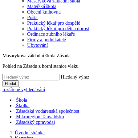
Masarykova základní škola
Mateřská škola
Obecní knihovna
Pošta
Praktický lékař pro dospělé
Praktický lékař pro děti a dorost
Ordinace zubního lékaře
Firmy a podnikatelé
Ubytování
Masarykova základní škola Zásada
Pohled na Zásadu z horní stanice vleku
Hledaný výraz
Hledat
rozšířené vyhledávání
Škola
Školka
Zásadská vodárenská společnost
Mikroregion Tanvaldsko
Zásadský zpravodaj
Úvodní stránka