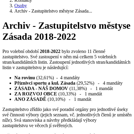
Kontakty
Osoby
Archiv - Zastupitelstvo městyse Zásada...
Archiv - Zastupitelstvo městyse
Zásada 2018-2022
Pro volební období
2018-2022
bylo zvoleno 11 členné
zastupitelstvo. Své zastoupení v něm má celkem 5 volebních
stran/kandidátních listin. Zastoupení jednotlivých stran/kandidátních
listin v zastupitelstvu je následující:
Na rovinu
(32,61%) - 4 mandáty
Příznivci sportu a kul. Zásada
(29,52%) - 4 mandáty
ZÁSADA - NÁŠ DOMOV
(11,38%) - 1 mandát
ZA ROZVOJ OBCE
(10,33%) - 1 mandát
ANO ZÁSADĚ
(10,10%) - 1 mandát
Zastupitelstvo zřídilo jako své poradní orgány pro jednotlivé úseky
své činnosti výbory (jejich seznam, vč. jednotlivých členů je umístěn
níže). Svá stanoviska a návrhy předkládají výbory
zastupitelstvu ve věcech jí svěřených.