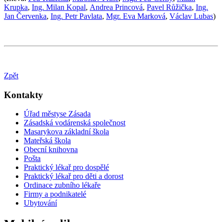
Krupka
,
Ing. Milan Kopal
,
Andrea Princová
,
Pavel Růžička
,
Ing.
Jan Červenka
,
Ing. Petr Pavlata
,
Mgr. Eva Marková
,
Václav Lubas
)
Zpět
Kontakty
Úřad městyse Zásada
Zásadská vodárenská společnost
Masarykova základní škola
Mateřská škola
Obecní knihovna
Pošta
Praktický lékař pro dospělé
Praktický lékař pro děti a dorost
Ordinace zubního lékaře
Firmy a podnikatelé
Ubytování