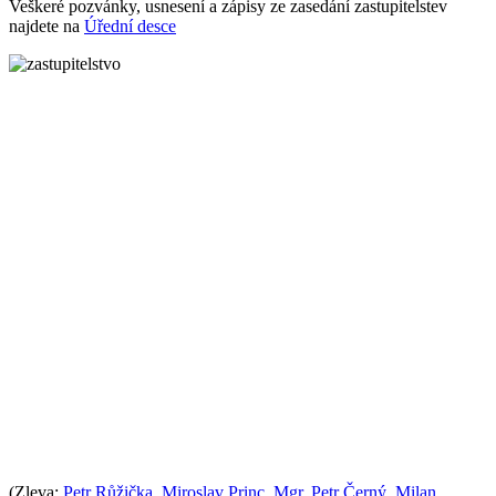
Veškeré pozvánky, usnesení a zápisy ze zasedání zastupitelstev
najdete na
Úřední desce
(Zleva:
Petr Růžička
,
Miroslav Princ
,
Mgr. Petr Černý
,
Milan