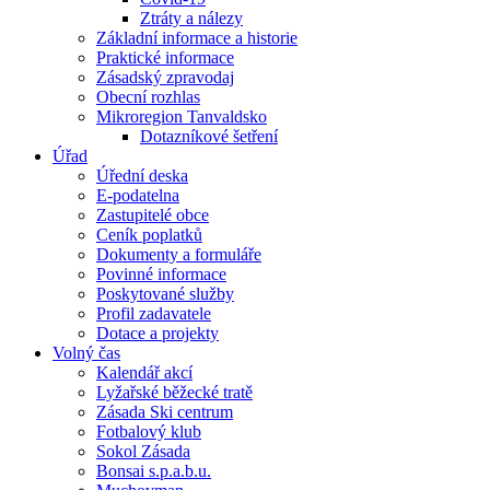
Ztráty a nálezy
Základní informace a historie
Praktické informace
Zásadský zpravodaj
Obecní rozhlas
Mikroregion Tanvaldsko
Dotazníkové šetření
Úřad
Úřední deska
E-podatelna
Zastupitelé obce
Ceník poplatků
Dokumenty a formuláře
Povinné informace
Poskytované služby
Profil zadavatele
Dotace a projekty
Volný čas
Kalendář akcí
Lyžařské běžecké tratě
Zásada Ski centrum
Fotbalový klub
Sokol Zásada
Bonsai s.p.a.b.u.