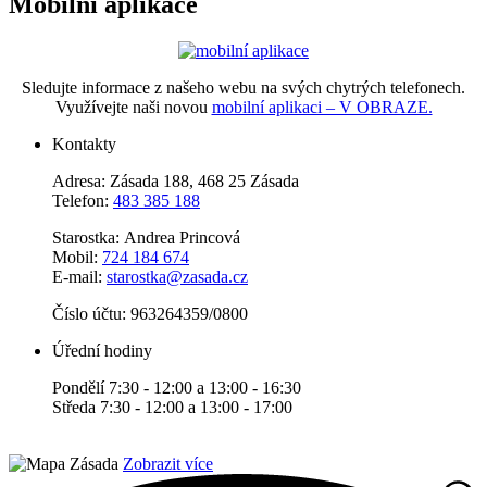
Mobilní aplikace
Sledujte informace z našeho webu na svých chytrých telefonech.
Využívejte naši novou
mobilní aplikaci – V OBRAZE.
Kontakty
Adresa: Zásada 188, 468 25 Zásada
Telefon:
483 385 188
Starostka: Andrea Princová
Mobil:
724 184 674
E-mail:
starostka@zasada.cz
Číslo účtu:
963264359/0800
Úřední hodiny
Pondělí 7:30 - 12:00 a 13:00 - 16:30
Středa 7:30 - 12:00 a 13:00 - 17:00
Zobrazit více