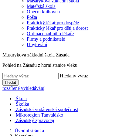
Masarykova základní škola
Mateřská škola
Obecní knihovna
Pošta
Praktický lékař pro dospělé
Praktický lékař pro děti a dorost
Ordinace zubního lékaře
Firmy a podnikatelé
Ubytování
Masarykova základní škola Zásada
Pohled na Zásadu z horní stanice vleku
Hledaný výraz
Hledat
rozšířené vyhledávání
Škola
Školka
Zásadská vodárenská společnost
Mikroregion Tanvaldsko
Zásadský zpravodaj
Úvodní stránka