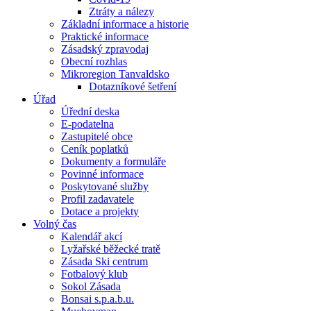
Ztráty a nálezy
Základní informace a historie
Praktické informace
Zásadský zpravodaj
Obecní rozhlas
Mikroregion Tanvaldsko
Dotazníkové šetření
Úřad
Úřední deska
E-podatelna
Zastupitelé obce
Ceník poplatků
Dokumenty a formuláře
Povinné informace
Poskytované služby
Profil zadavatele
Dotace a projekty
Volný čas
Kalendář akcí
Lyžařské běžecké tratě
Zásada Ski centrum
Fotbalový klub
Sokol Zásada
Bonsai s.p.a.b.u.