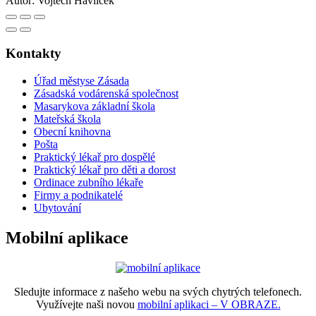
Autor:
Vojtěch Havlíček
Kontakty
Úřad městyse Zásada
Zásadská vodárenská společnost
Masarykova základní škola
Mateřská škola
Obecní knihovna
Pošta
Praktický lékař pro dospělé
Praktický lékař pro děti a dorost
Ordinace zubního lékaře
Firmy a podnikatelé
Ubytování
Mobilní aplikace
Sledujte informace z našeho webu na svých chytrých telefonech.
Využívejte naši novou
mobilní aplikaci – V OBRAZE.