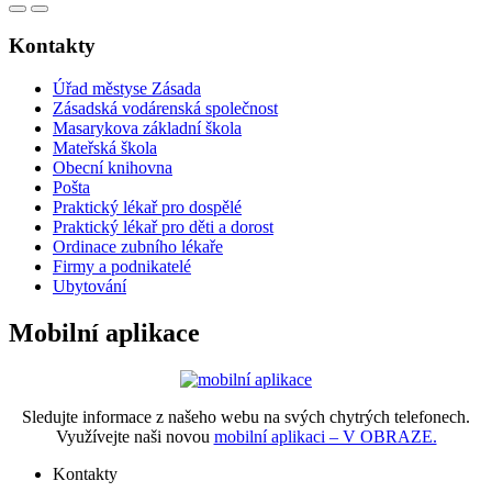
Kontakty
Úřad městyse Zásada
Zásadská vodárenská společnost
Masarykova základní škola
Mateřská škola
Obecní knihovna
Pošta
Praktický lékař pro dospělé
Praktický lékař pro děti a dorost
Ordinace zubního lékaře
Firmy a podnikatelé
Ubytování
Mobilní aplikace
Sledujte informace z našeho webu na svých chytrých telefonech.
Využívejte naši novou
mobilní aplikaci – V OBRAZE.
Kontakty