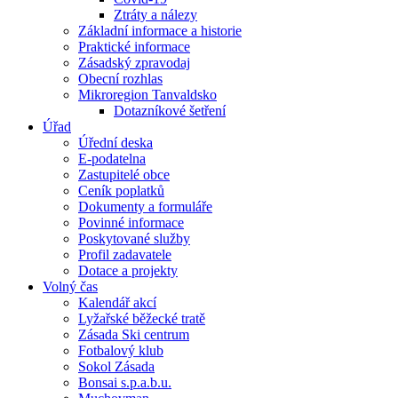
Ztráty a nálezy
Základní informace a historie
Praktické informace
Zásadský zpravodaj
Obecní rozhlas
Mikroregion Tanvaldsko
Dotazníkové šetření
Úřad
Úřední deska
E-podatelna
Zastupitelé obce
Ceník poplatků
Dokumenty a formuláře
Povinné informace
Poskytované služby
Profil zadavatele
Dotace a projekty
Volný čas
Kalendář akcí
Lyžařské běžecké tratě
Zásada Ski centrum
Fotbalový klub
Sokol Zásada
Bonsai s.p.a.b.u.