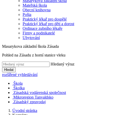
Masarykova základní škola
Mateřská škola
Obecní knihovna
Pošta
Praktický lékař pro dospělé
Praktický lékař pro děti a dorost
Ordinace zubního lékaře
Firmy a podnikatelé
Ubytování
Masarykova základní škola Zásada
Pohled na Zásadu z horní stanice vleku
Hledaný výraz
Hledat
rozšířené vyhledávání
Škola
Školka
Zásadská vodárenská společnost
Mikroregion Tanvaldsko
Zásadský zpravodaj
Úvodní stránka