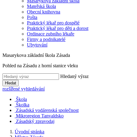
Masarykova základní škola
Mateřská škola
Obecní knihovna
Pošta
Praktický lékař pro dospělé
Praktický lékař pro děti a dorost
Ordinace zubního lékaře
Firmy a podnikatelé
Ubytování
Masarykova základní škola Zásada
Pohled na Zásadu z horní stanice vleku
Hledaný výraz
Hledat
rozšířené vyhledávání
Škola
Školka
Zásadská vodárenská společnost
Mikroregion Tanvaldsko
Zásadský zpravodaj
Úvodní stránka