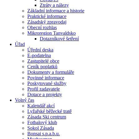
Ztráty a nálezy
Základní informace a historie
Praktické informace
Zásadský zpravodaj
Obecní rozhlas
Mikroregion Tanvaldsko
Dotazníkové šetření
Úřad
Úřední deska
E-podatelna
Zastupitelé obce
Ceník poplatků
Dokumenty a formuláře
Povinné informace
Poskytované služby
Profil zadavatele
Dotace a projekty
Volný čas
Kalendář akcí
Lyžařské běžecké tratě
Zásada Ski centrum
Fotbalový klub
Sokol Zásada
Bonsai s.p.a.b.u.