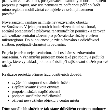
plánování za účasti obcí, poskytovatelů i samotných občanů. Cílem
projektu je zajistit, aby lidé nemuseli za potřebnou péčí dojíždět
mimo region a mohli zůstat co nejdéle ve svém přirozeném
prostředí.
Nové zařízení vznikne na místě nevyužívaného objektu
ve Smržovce. V jeho prostorách bude zřízen denní stacionář,
sociální poradenství a půjčovna rehabilitačních pomůcek a zároveň
zde vznikne centrální zázemí pro pečovatelské služby v celém
mikroregionu. Do budoucnosti je zde plánováno s odlehčovací
službou, popřípadě chráněným bydlením.
Projekt je určen nejen seniorům, ale i osobám se zdravotním
omezením. Významným přínosem bude také pro rodiny a pečující
osoby, které vynakládají ohromné úsilí při zajišťování služeb pro své
blízké.
Realizace projektu přinese řadu pozitivních dopadů:
zvýšení dostupnosti sociálních služeb
zlepšení kvality života obyvatel
propojení služeb napříč obcemi
podpora sociálního začleňování
oživení nevyužitého objektu v centru města
Dům sociálních služeb se tak stane důležitým centrem podpory