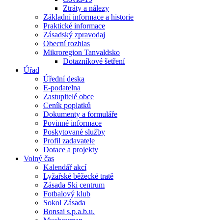
Ztráty a nálezy
Základní informace a historie
Praktické informace
Zásadský zpravodaj
Obecní rozhlas
Mikroregion Tanvaldsko
Dotazníkové šetření
Úřad
Úřední deska
E-podatelna
Zastupitelé obce
Ceník poplatků
Dokumenty a formuláře
Povinné informace
Poskytované služby
Profil zadavatele
Dotace a projekty
Volný čas
Kalendář akcí
Lyžařské běžecké tratě
Zásada Ski centrum
Fotbalový klub
Sokol Zásada
Bonsai s.p.a.b.u.