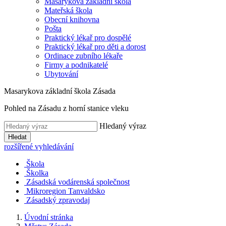
Masarykova základní škola
Mateřská škola
Obecní knihovna
Pošta
Praktický lékař pro dospělé
Praktický lékař pro děti a dorost
Ordinace zubního lékaře
Firmy a podnikatelé
Ubytování
Masarykova základní škola Zásada
Pohled na Zásadu z horní stanice vleku
Hledaný výraz
Hledat
rozšířené vyhledávání
Škola
Školka
Zásadská vodárenská společnost
Mikroregion Tanvaldsko
Zásadský zpravodaj
Úvodní stránka