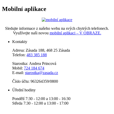
Mobilní aplikace
Sledujte informace z našeho webu na svých chytrých telefonech.
Využívejte naši novou
mobilní aplikaci – V OBRAZE.
Kontakty
Adresa: Zásada 188, 468 25 Zásada
Telefon:
483 385 188
Starostka: Andrea Princová
Mobil:
724 184 674
E-mail:
starostka@zasada.cz
Číslo účtu:
963264359/0800
Úřední hodiny
Pondělí 7:30 - 12:00 a 13:00 - 16:30
Středa 7:30 - 12:00 a 13:00 - 17:00