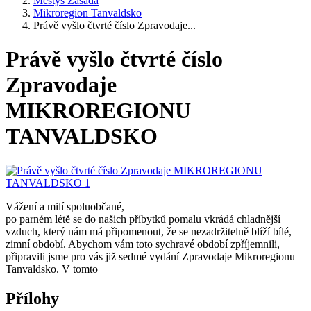
Městys Zásada
Mikroregion Tanvaldsko
Právě vyšlo čtvrté číslo Zpravodaje...
Právě vyšlo čtvrté číslo
Zpravodaje
MIKROREGIONU
TANVALDSKO
Vážení a milí spoluobčané,
po parném létě se do našich příbytků pomalu vkrádá chladnější
vzduch, který nám má připomenout, že se nezadržitelně blíží bílé,
zimní období. Abychom vám toto sychravé období zpříjemnili,
připravili jsme pro vás již sedmé vydání Zpravodaje Mikroregionu
Tanvaldsko. V tomto
Přílohy