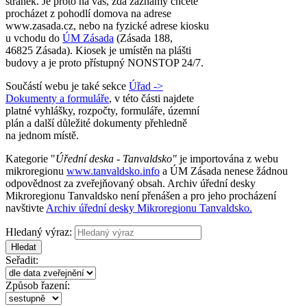
stránek. Je proto na vás, zda záznamy chcete
procházet z pohodlí domova na adrese
www.zasada.cz, nebo na fyzické adrese kiosku
u vchodu do
ÚM Zásada
(Zásada 188,
46825 Zásada). Kiosek je umístěn na plášti
budovy a je proto přístupný NONSTOP 24/7.
Součástí webu je také sekce
Úřad ->
Dokumenty a formuláře
, v této části najdete
platné vyhlášky, rozpočty, formuláře, územní
plán a další důležité dokumenty přehledně
na jednom místě.
Kategorie "
Úřední deska - Tanvaldsko"
je importována z webu
mikroregionu
www.tanvaldsko.info
a ÚM Zásada nenese žádnou
odpovědnost za zveřejňovaný obsah. Archiv úřední desky
Mikroregionu Tanvaldsko není přenášen a pro jeho procházení
navštivte
Archiv úřední desky Mikroregionu Tanvaldsko.
Hledaný výraz:
Hledat
Seřadit:
Způsob řazení: