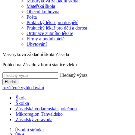
Masarykova základní škola
Mateřská škola
Obecní knihovna
Pošta
Praktický lékař pro dospělé
Praktický lékař pro děti a dorost
Ordinace zubního lékaře
Firmy a podnikatelé
Ubytování
Masarykova základní škola Zásada
Pohled na Zásadu z horní stanice vleku
Hledaný výraz
Hledat
rozšířené vyhledávání
Škola
Školka
Zásadská vodárenská společnost
Mikroregion Tanvaldsko
Zásadský zpravodaj
Úvodní stránka