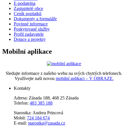
E-podatelna
Zastupitelé obce
Ceník poplatků
Dokumenty a formuláře
Povinné informace
Poskytované služby
Profil zadavatele
Dotace a projekty
Mobilní aplikace
Sledujte informace z našeho webu na svých chytrých telefonech.
Využívejte naši novou
mobilní aplikaci – V OBRAZE.
Kontakty
Adresa: Zásada 188, 468 25 Zásada
Telefon:
483 385 188
Starostka: Andrea Princová
Mobil:
724 184 674
E-mail:
starostka@zasada.cz