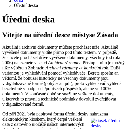
Úřad
Úřední deska
Úřední deska
Vítejte na úřední desce městyse Zásada
Aktuální i archivní dokumenty můžete procházet níže. Aktuálně
vyvěšené dokumenty vidíte přímo pod tímto textem. V případě,
že chcete procházet dříve vyvěšené dokumenty, všechny (od roku
2006) nalezenete v sekci
Archivní záznamy
. Přístup k ním je možný
níže výběrem Zobrazit:
Archivní záznamy
->
konkrétní rok
. Další
variantou je vyhledávání pomocí vyhledávače. Berete rposím an
vědomí, že bohužel historicky ne všechny dokumenty jsou
v digitalizavané formě (pohý scan pdf), proto vyhledávač vyhledá
bezchybně v nadpisech/popisech příspěvků, ale ne ve 100%
dokumentů. V současné době se snažíme veškeré dokumenty,
u kterých to právní a technické podmínky dovolují zveřejňovat
v digitalizované formě.
Od září 2021 byla papírová forma úřední desky nahrazena
elektronickým kioskem, který čerpá
veškerá
data z datového uložiště našich internetových