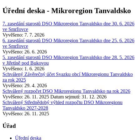
Úřední deska - Mikroregion Tanvaldsko
7. zasedání starostů DSO Mikroregion Tanvaldsko dne 30. 6. 2026
ve Smržovce
Vyvěšeno: 7. 7. 2026
6. zasedání starostů DSO Mikroregion Tanvaldsko dne 25. 6. 2026
ve Smržovce
Vyvěšeno: 26. 6. 2026
5. zasedání starostů DSO Mikroregion Tanvaldsko dne 28. 5. 2026
v Jiřetíně pod Bukovou
Vyvěšeno: 1. 6. 2026
Schválený Závěrečný účet Svazku obcí Mikroregionu Tanvaldsko
za rok 2025
Vyvěšeno: 29. 4. 2026
Schválený rozpočet DSO Mikroregionu Tanvaldsko na rok 2026
Vyvěšeno: 26. 11. 2025
Datum sejmutí: 31. 12. 2026
Schválený Střednědobý výhled rozpočtu DSO Mikroregionu
Tanvaldsko 2027-2028
Vyvěšeno: 26. 11. 2025
Úřad
Úřední deska