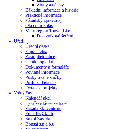
Ztráty a nálezy
Základní informace a historie
Praktické informace
Zásadský zpravodaj
Obecní rozhlas
Mikroregion Tanvaldsko
Dotazníkové šetření
Úřad
Úřední deska
E-podatelna
Zastupitelé obce
Ceník poplatků
Dokumenty a formuláře
Povinné informace
Poskytované služby
Profil zadavatele
Dotace a projekty
Volný čas
Kalendář akcí
Lyžařské běžecké tratě
Zásada Ski centrum
Fotbalový klub
Sokol Zásada
Bonsai s.p.a.b.u.