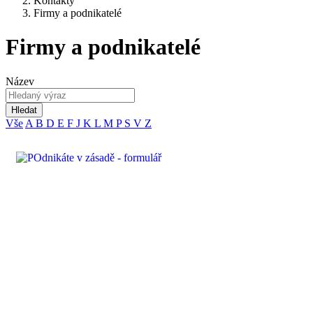
Kontakty
Firmy a podnikatelé
Firmy a podnikatelé
Název
Hledat
Vše
A
B
D
E
F
J
K
L
M
P
S
V
Z