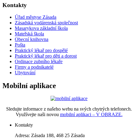
Kontakty
Úřad městyse Zásada
Zásadská vodárenská společnost
Masarykova základní škola
Mateřská škola
Obecní knihovna
Pošta
Praktický lékař pro dospělé
Praktický lékař pro děti a dorost
Ordinace zubního lékaře
Firmy a podnikatelé
Ubytování
Mobilní aplikace
Sledujte informace z našeho webu na svých chytrých telefonech.
Využívejte naši novou
mobilní aplikaci – V OBRAZE.
Kontakty
Adresa: Zásada 188, 468 25 Zásada