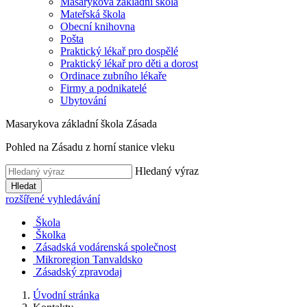
Masarykova základní škola
Mateřská škola
Obecní knihovna
Pošta
Praktický lékař pro dospělé
Praktický lékař pro děti a dorost
Ordinace zubního lékaře
Firmy a podnikatelé
Ubytování
Masarykova základní škola Zásada
Pohled na Zásadu z horní stanice vleku
Hledaný výraz
Hledat
rozšířené vyhledávání
Škola
Školka
Zásadská vodárenská společnost
Mikroregion Tanvaldsko
Zásadský zpravodaj
Úvodní stránka