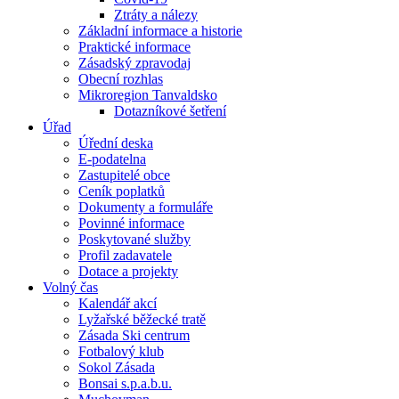
Ztráty a nálezy
Základní informace a historie
Praktické informace
Zásadský zpravodaj
Obecní rozhlas
Mikroregion Tanvaldsko
Dotazníkové šetření
Úřad
Úřední deska
E-podatelna
Zastupitelé obce
Ceník poplatků
Dokumenty a formuláře
Povinné informace
Poskytované služby
Profil zadavatele
Dotace a projekty
Volný čas
Kalendář akcí
Lyžařské běžecké tratě
Zásada Ski centrum
Fotbalový klub
Sokol Zásada
Bonsai s.p.a.b.u.