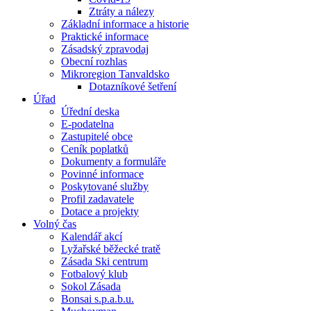
Ztráty a nálezy
Základní informace a historie
Praktické informace
Zásadský zpravodaj
Obecní rozhlas
Mikroregion Tanvaldsko
Dotazníkové šetření
Úřad
Úřední deska
E-podatelna
Zastupitelé obce
Ceník poplatků
Dokumenty a formuláře
Povinné informace
Poskytované služby
Profil zadavatele
Dotace a projekty
Volný čas
Kalendář akcí
Lyžařské běžecké tratě
Zásada Ski centrum
Fotbalový klub
Sokol Zásada
Bonsai s.p.a.b.u.