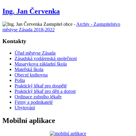
Ing. Jan Červenka
Zastupitel obce -
Archiv - Zastupitelstvo
městyse Zásada 2018-2022
Kontakty
Úřad městyse Zásada
Zásadská vodárenská společnost
Masarykova základní škola
Mateřská škola
Obecní knihovna
Pošta
Praktický lékař pro dospělé
Praktický lékař pro děti a dorost
Ordinace zubního lékaře
Firmy a podnikatelé
Ubytování
Mobilní aplikace