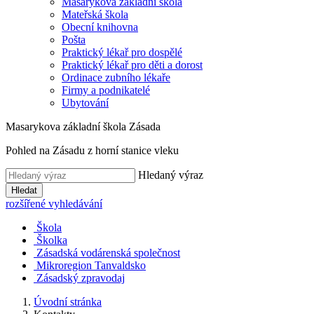
Masarykova základní škola
Mateřská škola
Obecní knihovna
Pošta
Praktický lékař pro dospělé
Praktický lékař pro děti a dorost
Ordinace zubního lékaře
Firmy a podnikatelé
Ubytování
Masarykova základní škola Zásada
Pohled na Zásadu z horní stanice vleku
Hledaný výraz
Hledat
rozšířené vyhledávání
Škola
Školka
Zásadská vodárenská společnost
Mikroregion Tanvaldsko
Zásadský zpravodaj
Úvodní stránka