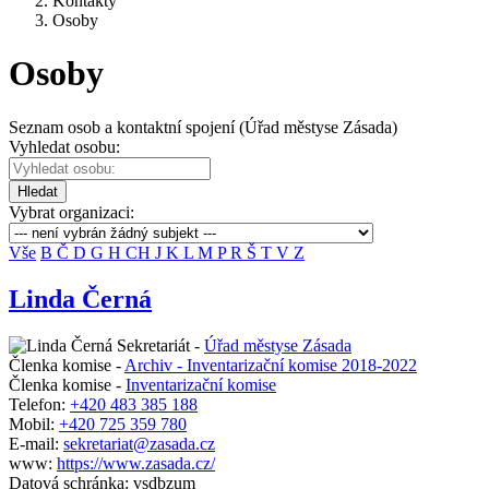
Kontakty
Osoby
Osoby
Seznam osob a kontaktní spojení (Úřad městyse Zásada)
Vyhledat osobu:
Hledat
Vybrat organizaci:
Vše
B
Č
D
G
H
CH
J
K
L
M
P
R
Š
T
V
Z
Linda Černá
Sekretariát -
Úřad městyse Zásada
Členka komise -
Archiv - Inventarizační komise 2018-2022
Členka komise -
Inventarizační komise
Telefon:
+420 483 385 188
Mobil:
+420 725 359 780
E-mail:
sekretariat@zasada.cz
www:
https://www.zasada.cz/
Datová schránka: vsdbzum