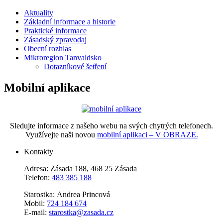
Aktuality
Základní informace a historie
Praktické informace
Zásadský zpravodaj
Obecní rozhlas
Mikroregion Tanvaldsko
Dotazníkové šetření
Mobilní aplikace
Sledujte informace z našeho webu na svých chytrých telefonech.
Využívejte naši novou
mobilní aplikaci – V OBRAZE.
Kontakty
Adresa: Zásada 188, 468 25 Zásada
Telefon:
483 385 188
Starostka: Andrea Princová
Mobil:
724 184 674
E-mail:
starostka@zasada.cz