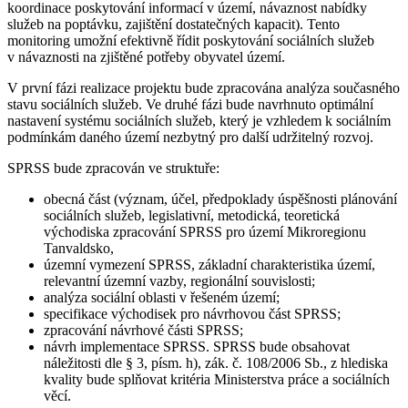
koordinace poskytování informací v území, návaznost nabídky
služeb na poptávku, zajištění dostatečných kapacit). Tento
monitoring umožní efektivně řídit poskytování sociálních služeb
v návaznosti na zjištěné potřeby obyvatel území.
V první fázi realizace projektu bude zpracována analýza současného
stavu sociálních služeb. Ve druhé fázi bude navrhnuto optimální
nastavení systému sociálních služeb, který je vzhledem k sociálním
podmínkám daného území nezbytný pro další udržitelný rozvoj.
SPRSS bude zpracován ve struktuře:
obecná část (význam, účel, předpoklady úspěšnosti plánování
sociálních služeb, legislativní, metodická, teoretická
východiska zpracování SPRSS pro území Mikroregionu
Tanvaldsko,
územní vymezení SPRSS, základní charakteristika území,
relevantní územní vazby, regionální souvislosti;
analýza sociální oblasti v řešeném území;
specifikace východisek pro návrhovou část SPRSS;
zpracování návrhové části SPRSS;
návrh implementace SPRSS. SPRSS bude obsahovat
náležitosti dle § 3, písm. h), zák. č. 108/2006 Sb., z hlediska
kvality bude splňovat kritéria Ministerstva práce a sociálních
věcí.