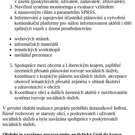
v území (poskytovatelé, uživatelé, zadavatelé, zřizovatelé).
Navržení systému monitoringu a evaluace vzhledem
k nastaveným cílům a parametrům SPRSS.
Informování a zapojování účastníků plánování a vytvoření
komunikační platformy pro stálou informovanost aktérů i sběr
zpětných vazeb z území prostřednictvím:
webových stránek
informačních materiálů
tematických workshopů
mediální prezentace
Spolupráce mezi obcemi a Libereckým krajem, zajištění
územních přesahů plánování rozvoje sociálních služeb,
koordinace s krajským plánem sociálních služeb, akceptace
oborově tematických přesahů zejména v oblasti školství
a zdravotnictví v obcích
Koordinace obcí a dalších územních aktérů v navrhovaném
systému rozvoje sociálních služeb.
V prvním období realizace projektu proběhlo dotazníkové šetření,
řízené rozhovory se starosty obcí, s poskytovateli i uživateli
sociálních služeb a byla navázána spolupráce s poskytovateli
sociálních služeb.
Období je završeno zpracováním analytické části do konce