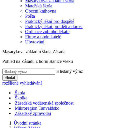
Masarykova základní škola
Mateřská škola
Obecní knihovna
Pošta
Praktický lékař pro dospělé
Praktický lékař pro děti a dorost
Ordinace zubního lékaře
Firmy a podnikatelé
Ubytování
Masarykova základní škola Zásada
Pohled na Zásadu z horní stanice vleku
Hledaný výraz
Hledat
rozšířené vyhledávání
Škola
Školka
Zásadská vodárenská společnost
Mikroregion Tanvaldsko
Zásadský zpravodaj
Úvodní stránka