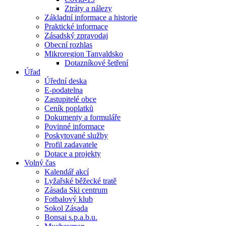
Ztráty a nálezy
Základní informace a historie
Praktické informace
Zásadský zpravodaj
Obecní rozhlas
Mikroregion Tanvaldsko
Dotazníkové šetření
Úřad
Úřední deska
E-podatelna
Zastupitelé obce
Ceník poplatků
Dokumenty a formuláře
Povinné informace
Poskytované služby
Profil zadavatele
Dotace a projekty
Volný čas
Kalendář akcí
Lyžařské běžecké tratě
Zásada Ski centrum
Fotbalový klub
Sokol Zásada
Bonsai s.p.a.b.u.